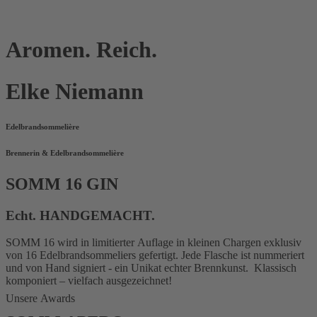
A
r
o
m
e
n
.
R
e
i
c
h
.
E
l
k
e
N
i
e
m
a
n
n
Edelbrandsommelière
Brennerin & Edelbrandsommelière
SOMM 16 GIN
Echt. HANDGEMACHT.
SOMM 16 wird in limitierter Auflage in kleinen Chargen exklusiv
von 16 Edelbrandsommeliers gefertigt. Jede Flasche ist nummeriert
und von Hand signiert - ein Unikat echter Brennkunst. Klassisch
komponiert – vielfach ausgezeichnet!
Unsere Awards